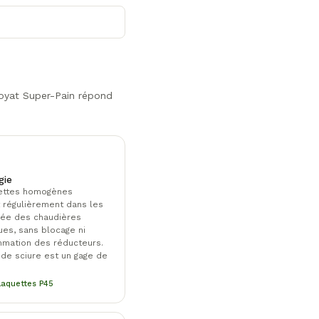
royat Super-Pain répond
gie
ettes homogènes
 régulièrement dans les
née des chaudières
es, sans blocage ni
mation des réducteurs.
de sciure est un gage de
laquettes P45