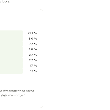
u bois.
71,2 %
8,0 %
7,7 %
4,8 %
2,7 %
2,7 %
1,7 %
1,1 %
e directement en sortie
 gage d'un broyat