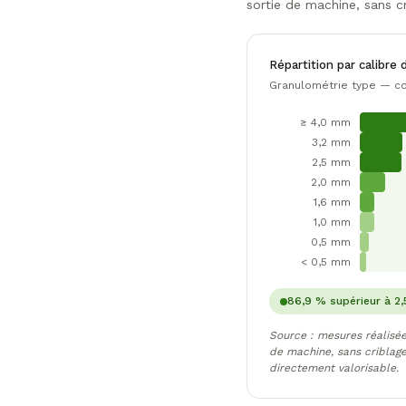
sortie de machine, sans cr
Répartition par calibre 
Granulométrie type — c
≥ 4,0 mm
3,2 mm
2,5 mm
2,0 mm
1,6 mm
1,0 mm
0,5 mm
< 0,5 mm
86,9 % supérieur à 2
Source : mesures réalisé
de machine, sans criblage
directement valorisable.