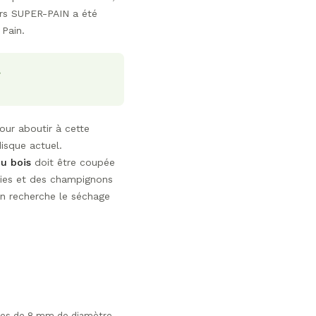
eurs SUPER-PAIN a été
 Pain.
our aboutir à cette
isque actuel.
du bois
doit être coupée
ries et des champignons
on recherche le séchage
illes de 8 mm de diamètre