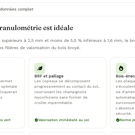
e données complet
ranulométrie est idéale
supérieurs à 2,5 mm et moins de 5,5 % inférieurs à 1,6 mm, le b
s filières de valorisation du bois broyé.
BRF et paillage
Bois-éner
 permet
Les copeaux se décomposent
Les plaqu
 optimale
progressivement au contact du sol,
s'écoulent
bloquerait
nourrissant les champignons
vis d'ame
os
mycorhiziens sans former de
automatiqu
croûte imperméable.
surconsom
L'absence 
sécurité.
is vert
Valorisation immédiate au sol
Norme p