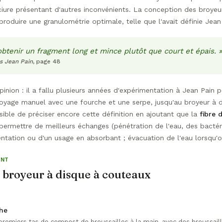
n sciure présentant d'autres inconvénients. La conception des broy
produire une granulométrie optimale, telle que l'avait définie Jean
'obtenir un fragment long et mince plutôt que court et épais. »
s Jean Pain
, page 48
inion : il a fallu plusieurs années d'expérimentation à Jean Pain p
royage manuel avec une fourche et une serpe, jusqu'au broyeur à d
sible de préciser encore cette définition en ajoutant que la
fibre 
permettre de meilleurs échanges (pénétration de l'eau, des bacté
ntation ou d'un usage en absorbant ; évacuation de l'eau lorsqu'
ENT
 broyeur à disque à couteaux
che
 premiers tas de compost de broussailles à la main, avec des broussa