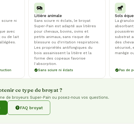
Litière animale
Sols éque
sciure ni
Sans sciure ni éclats, le broyat
La granulo
Super-Pain est adapté aux litières
absorbant 
ique avec
pour chevaux, bovins, ovins et
poussière
 ou de lait
petits animaux, sans risque de
substrat a
allégées.
blessure ou d'irritation respiratoire.
des chevau
Les propriétés antifongiques du
sécurisé, 
bois assainissent la litière et la
manège ou
forme des copeaux favorise
l'absorption.
ruction
Sans sciure ni éclats
Pas de p
tenir ce type de broyat ?
e de broyeurs Super-Pain ou posez-nous vos questions.
e
FAQ broyat