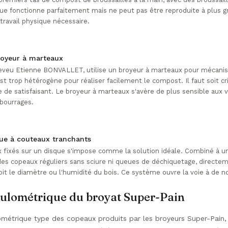
e fonctionne parfaitement mais ne peut pas être reproduite à plus gr
travail physique nécessaire.
broyeur à marteaux
eveu Etienne BONVALLET, utilise un broyeur à marteaux pour mécanise
st trop hétérogène pour réaliser facilement le compost. Il faut soit cr
 de satisfaisant. Le broyeur à marteaux s'avère de plus sensible aux 
bourrages.
sque à couteaux tranchants
 fixés sur un disque s'impose comme la solution idéale. Combiné à u
t des copeaux réguliers sans sciure ni queues de déchiquetage, directe
oit le diamètre ou l'humidité du bois. Ce système ouvre la voie à de n
nulométrique du broyat Super-Pain
ulométrique type des copeaux produits par les broyeurs Super-Pain