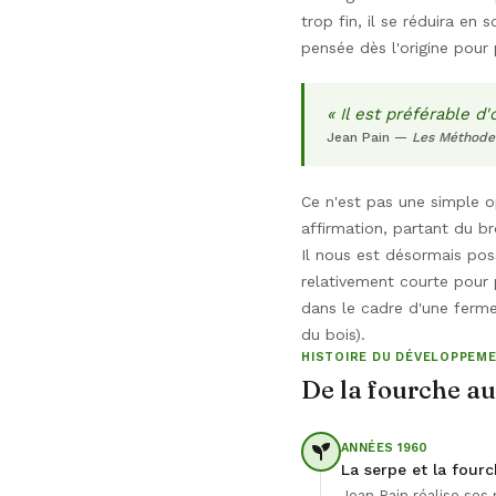
trop fin, il se réduira e
pensée dès l'origine pour 
« Il est préférable d
Jean Pain —
Les Méthode
Ce n'est pas une simple op
affirmation, partant du b
Il nous est désormais pos
relativement courte pour 
dans le cadre d'une ferme
du bois).
HISTOIRE DU DÉVELOPPEM
De la fourche au
ANNÉES 1960
La serpe et la four
Jean Pain réalise ses