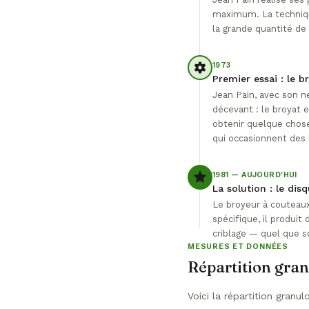
maximum. La techniqu
la grande quantité de 
1973
Premier essai : le 
Jean Pain, avec son n
décevant : le broyat e
obtenir quelque chose
qui occasionnent des 
1981 — AUJOURD'HUI
La solution : le di
Le broyeur à couteaux
spécifique, il produi
criblage — quel que s
MESURES ET DONNÉES
Répartition gra
Voici la répartition gran