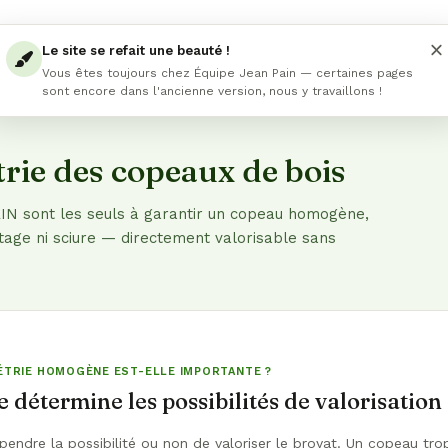
Qui sommes-nous
Applications
F.A.Q.
Jean Pain & ses méthodes
Le site se refait une beauté !
Vous êtes toujours chez Équipe Jean Pain — certaines pages
sont encore dans l'ancienne version, nous y travaillons !
ie des copeaux de bois
N sont les seuls à garantir un copeau homogène,
age ni sciure — directement valorisable sans
TRIE HOMOGÈNE EST-ELLE IMPORTANTE ?
 détermine les possibilités de valorisation
pendre la possibilité ou non de valoriser le broyat. Un copeau tro