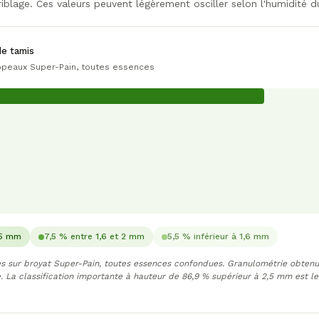
iblage. Ces valeurs peuvent légèrement osciller selon l'humidité d
de tamis
opeaux Super-Pain, toutes essences
,5 mm
7,5 % entre 1,6 et 2 mm
5,5 % inférieur à 1,6 mm
es sur broyat Super-Pain, toutes essences confondues. Granulométrie obtenu
. La classification importante à hauteur de 86,9 % supérieur à 2,5 mm est le