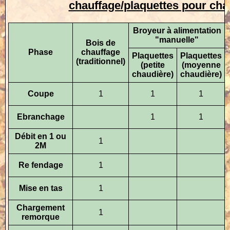
chauffage/plaquettes pour cha
Broyeur
à alimentation
"manuelle"
Bois de
Phase
chauffage
Plaquettes
Plaquettes
(traditionnel)
(petite
(moyenne
chaudière)
chaudière)
Coupe
1
1
1
Ebranchage
1
1
Débit en 1 ou
1
2M
Re fendage
1
Mise en tas
1
Chargement
1
remorque