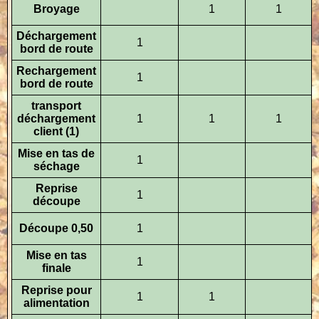
Broyage
1
1
Déchargement
1
bord de route
Rechargement
1
bord de route
transport
déchargement
1
1
1
client (1)
Mise en tas de
1
séchage
Reprise
1
découpe
Découpe 0,50
1
Mise en tas
1
finale
Reprise pour
1
1
alimentation