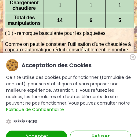
Chargement
1
1
1
chaudière
Total des
14
6
5
manipulations
( 1 ) - remorque basculante pour les plaquettes
Comme on peut le constater, l'utilisation d'une
chaudière à
copeaux
automatique réduit considérablement le nombre
de manipulations du bois avant son utilisation.
Qui plus est, la
chaudière à copeaux
permet d'utiliser tous
Acceptation des Cookies
les types de bois, ainsi que les petits branchages, qui sont
délaissés par la filière
bois-bûche
.
Ce site utilise des cookies pour fonctionner (formulaire de
contact), pour ses statistiques et vous proposer une
meilleure expérience. Attention, si vous refusez les
cookies, les formulaires et d'autres éléments du site
peuvent ne pas fonctionner. Vous pouvez consulter notre
Politique de Confidentialité
tous droits réservés. EJP 2010
PRÉFÉRENCES
Mentions légales
À propos
Nous contacter
Accepter
Refuser