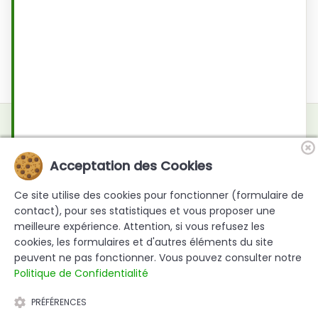
Quelles sont les garanties sur les broyeurs SUPER-PAIN
?
Vous n'avez pas trouvé la réponse à votre
question ?
Acceptation des Cookies
Nous répondons à toute demande personnalisée sous 48 h
ouvrées.
Ce site utilise des cookies pour fonctionner (formulaire de
Bien choisir son broyeur
contact), pour ses statistiques et vous proposer une
meilleure expérience. Attention, si vous refusez les
cookies, les formulaires et d'autres éléments du site
Nous contacter
peuvent ne pas fonctionner. Vous pouvez consulter notre
Politique de Confidentialité
Mentions légales
PRÉFÉRENCES
À propos