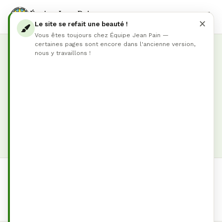
Équipe Jean Pain
BROYEURS SUPER-PAIN
Le site se refait une beauté !
Vous êtes toujours chez Équipe Jean Pain —
certaines pages sont encore dans l'ancienne version,
nous y travaillons !
QUESTIONS FRÉQUENTES
Tout savoir sur nos broyeurs
Retrouvez les réponses aux questions les plus
courantes sur les broyeurs Super-Pain —
fonctionnement, entretien, qualité du broyat et aide au
choix.
Toutes
Technique
Qualité du broyat
Aide a